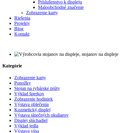
Príslušenstvo k displeju
Maloobchodné značenie
Zobrazenie karty
Riešenia
Projekty
Blog
Kontakt
Kategórie
Zobrazenie karty
Ponožky
Stojan na rybárske prúty
Výklad šperkov
Zobrazenie hodiniek
Výstava oblečenia
Kozmetický displej
Výstava slnečných okuliarov
Displej slúchadiel
Výklad jedla
Výstava vína