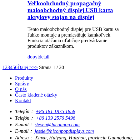
Veľkoobchodný propagačný
maloobchodný displej USB karta
akrylový stojan na displej
Tento maloobchodný displej pre USB kartu sa
ľahko montuje a premiestňuje kamkoľvek.
Funkcia otáčania uľahčuje predvádzanie
produktov zákazníkom.
dopyt
detail
1
2
3
4
5
6
Ďalej >
>>
Strana 1 / 20
Produkty
Správy
O nás
Často kladené otázky
Kontakt
Telefón：
+86 181 1875 1858
Telefón：
+86 139 2576 5496
E-mail：
steven@hiconpop.com
E-mail：
jessie@hiconpopdisplays.com
Adresa：
Xinxu, Huiyang, Huizhou, provincia Guangdong,