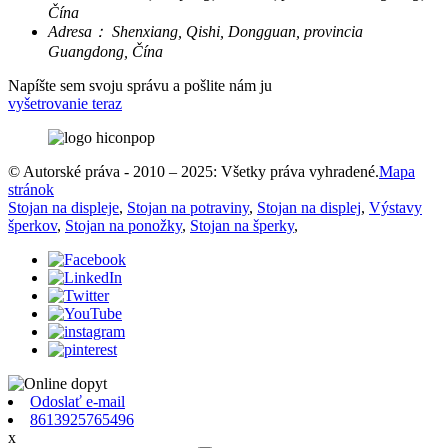
Čína
Adresa：
Shenxiang, Qishi, Dongguan, provincia
Guangdong, Čína
Napíšte sem svoju správu a pošlite nám ju
vyšetrovanie teraz
© Autorské práva - 2010 – 2025: Všetky práva vyhradené.
Mapa
stránok
Stojan na displeje
,
Stojan na potraviny
,
Stojan na displej
,
Výstavy
šperkov
,
Stojan na ponožky
,
Stojan na šperky
,
Odoslať e-mail
8613925765496
x