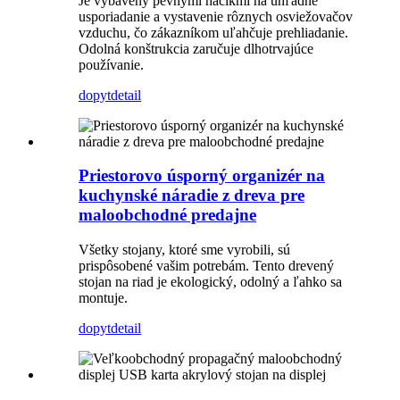
Je vybavený pevnými háčikmi na úhľadné
usporiadanie a vystavenie rôznych osviežovačov
vzduchu, čo zákazníkom uľahčuje prehliadanie.
Odolná konštrukcia zaručuje dlhotrvajúce
používanie.
dopyt
detail
Priestorovo úsporný organizér na
kuchynské náradie z dreva pre
maloobchodné predajne
Všetky stojany, ktoré sme vyrobili, sú
prispôsobené vašim potrebám. Tento drevený
stojan na riad je ekologický, odolný a ľahko sa
montuje.
dopyt
detail