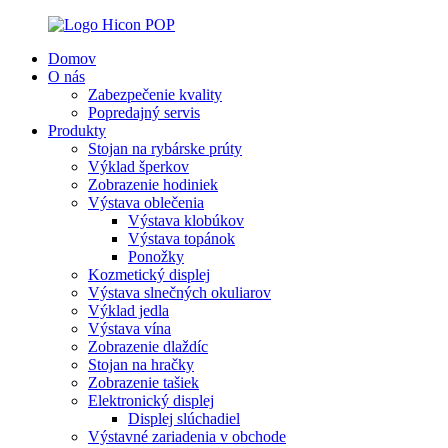
Domov
O nás
Zabezpečenie kvality
Popredajný servis
Produkty
Stojan na rybárske prúty
Výklad šperkov
Zobrazenie hodiniek
Výstava oblečenia
Výstava klobúkov
Výstava topánok
Ponožky
Kozmetický displej
Výstava slnečných okuliarov
Výklad jedla
Výstava vína
Zobrazenie dlaždíc
Stojan na hračky
Zobrazenie tašiek
Elektronický displej
Displej slúchadiel
Výstavné zariadenia v obchode