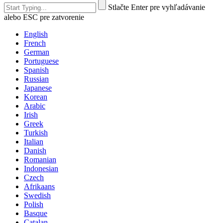
Stlačte Enter pre vyhľadávanie
alebo ESC pre zatvorenie
English
French
German
Portuguese
Spanish
Russian
Japanese
Korean
Arabic
Irish
Greek
Turkish
Italian
Danish
Romanian
Indonesian
Czech
Afrikaans
Swedish
Polish
Basque
Catalan