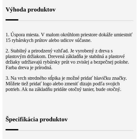
Výhoda produktov
1. Úspora miesta. V malom okrúhlom priestore dokáže umiestniť
15 rybárskych prútov alebo udicov súčasne.
2. Stabilný a prirodzený vzhľad. Je vyrobený z dreva s
plastovým držiakom. Drevená základňa je stabilná a plastové
držiaky udržiavajú rybársky prút vo zvislej a bezpečnej polohe.
Farba dreva je prírodná.
3. Na vrch stredného stĺpika je možné pridať hlavičku značky.
Môžete tiež pridať logo alebo zmeniť dizajn podľa svojich
potrieb. Ak na základňu pridáte otočný tanier, bude otočný.
Špecifikácia produktov