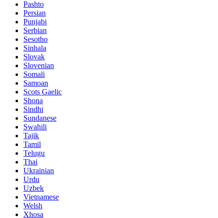
Pashto
Persian
Punjabi
Serbian
Sesotho
Sinhala
Slovak
Slovenian
Somali
Samoan
Scots Gaelic
Shona
Sindhi
Sundanese
Swahili
Tajik
Tamil
Telugu
Thai
Ukrainian
Urdu
Uzbek
Vietnamese
Welsh
Xhosa