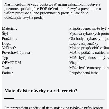
Naším cieľom je vždy poskytovať našim zákazníkom pútavé a
pozornosť priťahujúce POP riešenia, ktoré zvýšia povedomie o
vašom produkte a jeho prítomnosť v predajni, ale čo je
dôležitejšie, zvýšia predaj.
Materiál：
Prispôsobené, môže byť 
Štýl：
Výstava rybárskych prút
Použitie：
Obchody s rybárskymi po
Logo:
Logo vašej značky
Veľkosť:
Možno prispôsobiť vašim
Povrchová úprava：
Možno potlačiť, natrieť,
Typ：
Môže byť jednostranný, v
OEM/ODM：
Vitajte
Tvar：
Môže byť štvorcový, okrú
Farba：
Prispôsobená farba
Máte ďalšie návrhy na referenciu?
Pre prezentáciu značiek sú tieto stojany na rybárske prúty lepšou