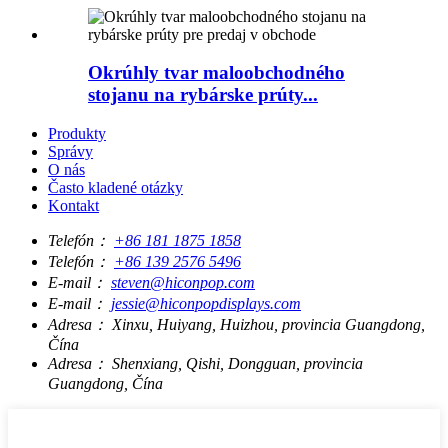
Okrúhly tvar maloobchodného
stojanu na rybárske prúty...
Produkty
Správy
O nás
Často kladené otázky
Kontakt
Telefón：
+86 181 1875 1858
Telefón：
+86 139 2576 5496
E-mail：
steven@hiconpop.com
E-mail：
jessie@hiconpopdisplays.com
Adresa：
Xinxu, Huiyang, Huizhou, provincia Guangdong,
Čína
Adresa：
Shenxiang, Qishi, Dongguan, provincia
Guangdong, Čína