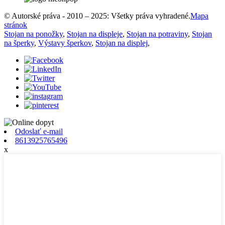
© Autorské práva - 2010 – 2025: Všetky práva vyhradené.
Mapa
stránok
Stojan na ponožky
,
Stojan na displeje
,
Stojan na potraviny
,
Stojan
na šperky
,
Výstavy šperkov
,
Stojan na displej
,
Odoslať e-mail
8613925765496
x