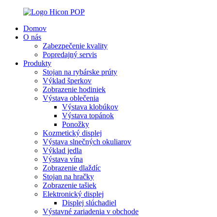
Domov
O nás
Zabezpečenie kvality
Popredajný servis
Produkty
Stojan na rybárske prúty
Výklad šperkov
Zobrazenie hodiniek
Výstava oblečenia
Výstava klobúkov
Výstava topánok
Ponožky
Kozmetický displej
Výstava slnečných okuliarov
Výklad jedla
Výstava vína
Zobrazenie dlaždíc
Stojan na hračky
Zobrazenie tašiek
Elektronický displej
Displej slúchadiel
Výstavné zariadenia v obchode