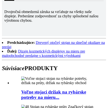
Dvojročná obmedzená záruka sa vzťahuje na všetky naše
displeje. Preberáme zodpovednosť za chyby spôsobené našou
výrobnou chybou.
Predchádzajúce:
Drevený otočný stojan na slnečné okuliare na
predaj
Ďalej:
Dizajn kozmetických displejov na mieru pre
maloobchodné predajne s kozmetickými výrobkami
Súvisiace
PRODUKTY
Voľne stojaci držiak na rybárske
potreby na mieru...